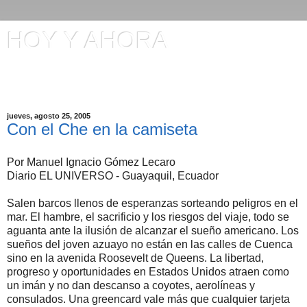
HOY Y AHORA
Artículos en El Universo y otros comentarios de Manuel
Ignacio Gómez
jueves, agosto 25, 2005
Con el Che en la camiseta
Por Manuel Ignacio Gómez Lecaro
Diario EL UNIVERSO - Guayaquil, Ecuador
Salen barcos llenos de esperanzas sorteando peligros en el
mar. El hambre, el sacrificio y los riesgos del viaje, todo se
aguanta ante la ilusión de alcanzar el sueño americano. Los
sueños del joven azuayo no están en las calles de Cuenca
sino en la avenida Roosevelt de Queens. La libertad,
progreso y oportunidades en Estados Unidos atraen como
un imán y no dan descanso a coyotes, aerolíneas y
consulados. Una greencard vale más que cualquier tarjeta