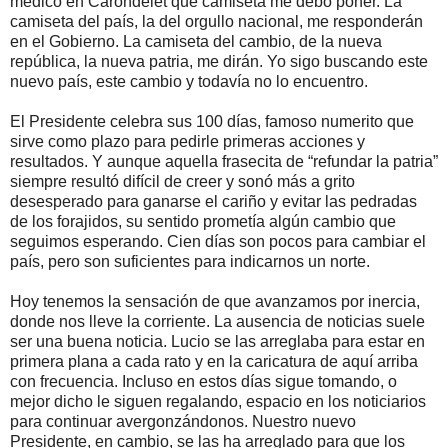
médico en Carondelet qué camiseta me debo poner. La
camiseta del país, la del orgullo nacional, me responderán
en el Gobierno. La camiseta del cambio, de la nueva
república, la nueva patria, me dirán. Yo sigo buscando este
nuevo país, este cambio y todavía no lo encuentro.
El Presidente celebra sus 100 días, famoso numerito que
sirve como plazo para pedirle primeras acciones y
resultados. Y aunque aquella frasecita de “refundar la patria”
siempre resultó difícil de creer y sonó más a grito
desesperado para ganarse el cariño y evitar las pedradas
de los forajidos, su sentido prometía algún cambio que
seguimos esperando. Cien días son pocos para cambiar el
país, pero son suficientes para indicarnos un norte.
Hoy tenemos la sensación de que avanzamos por inercia,
donde nos lleve la corriente. La ausencia de noticias suele
ser una buena noticia. Lucio se las arreglaba para estar en
primera plana a cada rato y en la caricatura de aquí arriba
con frecuencia. Incluso en estos días sigue tomando, o
mejor dicho le siguen regalando, espacio en los noticiarios
para continuar avergonzándonos. Nuestro nuevo
Presidente, en cambio, se las ha arreglado para que los