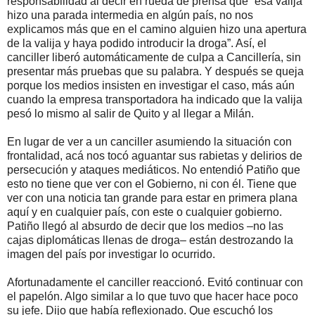
responsabilidad al decir en rueda de prensa que “esa valija
hizo una parada intermedia en algún país, no nos
explicamos más que en el camino alguien hizo una apertura
de la valija y haya podido introducir la droga”. Así, el
canciller liberó automáticamente de culpa a Cancillería, sin
presentar más pruebas que su palabra. Y después se queja
porque los medios insisten en investigar el caso, más aún
cuando la empresa transportadora ha indicado que la valija
pesó lo mismo al salir de Quito y al llegar a Milán.
En lugar de ver a un canciller asumiendo la situación con
frontalidad, acá nos tocó aguantar sus rabietas y delirios de
persecución y ataques mediáticos. No entendió Patiño que
esto no tiene que ver con el Gobierno, ni con él. Tiene que
ver con una noticia tan grande para estar en primera plana
aquí y en cualquier país, con este o cualquier gobierno.
Patiño llegó al absurdo de decir que los medios –no las
cajas diplomáticas llenas de droga– están destrozando la
imagen del país por investigar lo ocurrido.
Afortunadamente el canciller reaccionó. Evitó continuar con
el papelón. Algo similar a lo que tuvo que hacer hace poco
su jefe. Dijo que había reflexionado. Que escuchó los