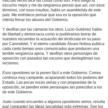
muchas veces dice las cosas como son. Pero luego la
escucho mejor y me da vergüenza pensar que así, con esos
términos, con esos insultos, habla un asambleísta de este
país. Me entristece pensar que esa es la oposición que
intenta frenar los abusos del Gobierno.
Y desfilan por las cámaras los otros. Lucio Gutiérrez habla
de libertad y democracia como si pudiéramos borrar de
nuestros recuerdos la actuación del dictócrata en su paso
por Carondelet. Y el eterno candidato Álvaro Noboa publica
cada cierto tiempo unos comunicados que producen una
terrible vergüenza ajena. Y desfilan otros personajes de
oposición con pasados tan oscuros que deslegitiman sus
reclamos.
Esos opositores se la ponen fácil a este Gobierno. Correa
continúa muy campante, acaparando todos los poderes del
Estado. Las pocas voces serias y con propuestas de la
oposición, se pierden entre personajes tan parecidos a los
de este Gobierno.
Justo cuando encuentro a algunos opositores serios, resulta
que comparten las ideas socialistas más extremas. Son los