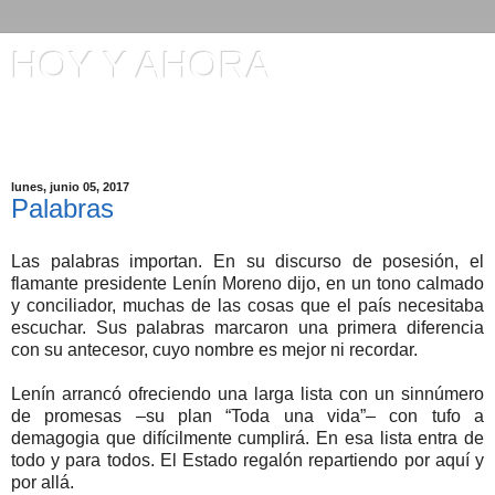
HOY Y AHORA
Artículos en El Universo y otros comentarios de Manuel
Ignacio Gómez
lunes, junio 05, 2017
Palabras
Las palabras importan. En su discurso de posesión, el
flamante presidente Lenín Moreno dijo, en un tono calmado
y conciliador, muchas de las cosas que el país necesitaba
escuchar. Sus palabras marcaron una primera diferencia
con su antecesor, cuyo nombre es mejor ni recordar.
Lenín arrancó ofreciendo una larga lista con un sinnúmero
de promesas –su plan “Toda una vida”– con tufo a
demagogia que difícilmente cumplirá. En esa lista entra de
todo y para todos. El Estado regalón repartiendo por aquí y
por allá.