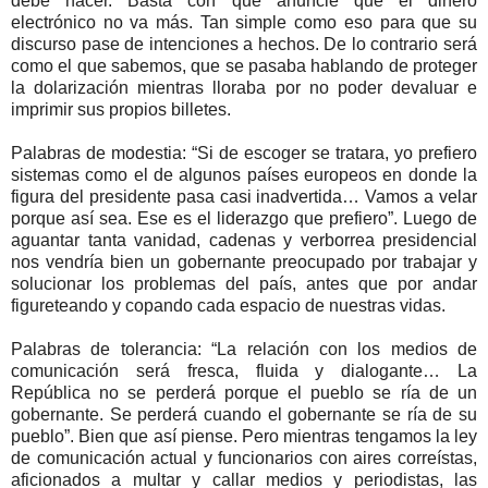
debe hacer. Basta con que anuncie que el dinero
electrónico no va más. Tan simple como eso para que su
discurso pase de intenciones a hechos. De lo contrario será
como el que sabemos, que se pasaba hablando de proteger
la dolarización mientras lloraba por no poder devaluar e
imprimir sus propios billetes.
Palabras de modestia: “Si de escoger se tratara, yo prefiero
sistemas como el de algunos países europeos en donde la
figura del presidente pasa casi inadvertida… Vamos a velar
porque así sea. Ese es el liderazgo que prefiero”. Luego de
aguantar tanta vanidad, cadenas y verborrea presidencial
nos vendría bien un gobernante preocupado por trabajar y
solucionar los problemas del país, antes que por andar
figureteando y copando cada espacio de nuestras vidas.
Palabras de tolerancia: “La relación con los medios de
comunicación será fresca, fluida y dialogante… La
República no se perderá porque el pueblo se ría de un
gobernante. Se perderá cuando el gobernante se ría de su
pueblo”. Bien que así piense. Pero mientras tengamos la ley
de comunicación actual y funcionarios con aires correístas,
aficionados a multar y callar medios y periodistas, las