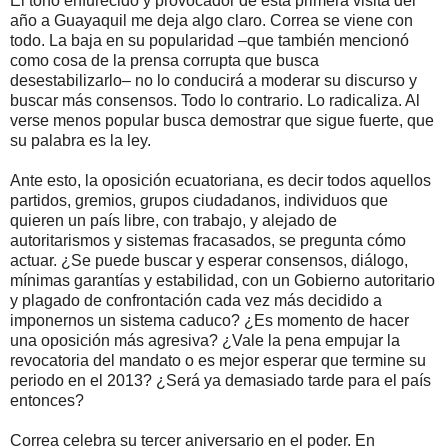
El tono enfurecido y provocador de esta primera visita del
año a Guayaquil me deja algo claro. Correa se viene con
todo. La baja en su popularidad –que también mencionó
como cosa de la prensa corrupta que busca
desestabilizarlo– no lo conducirá a moderar su discurso y
buscar más consensos. Todo lo contrario. Lo radicaliza. Al
verse menos popular busca demostrar que sigue fuerte, que
su palabra es la ley.
Ante esto, la oposición ecuatoriana, es decir todos aquellos
partidos, gremios, grupos ciudadanos, individuos que
quieren un país libre, con trabajo, y alejado de
autoritarismos y sistemas fracasados, se pregunta cómo
actuar. ¿Se puede buscar y esperar consensos, diálogo,
mínimas garantías y estabilidad, con un Gobierno autoritario
y plagado de confrontación cada vez más decidido a
imponernos un sistema caduco? ¿Es momento de hacer
una oposición más agresiva? ¿Vale la pena empujar la
revocatoria del mandato o es mejor esperar que termine su
periodo en el 2013? ¿Será ya demasiado tarde para el país
entonces?
Correa celebra su tercer aniversario en el poder. En