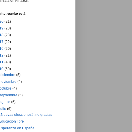
ntrala en Amazon.
rito, escrito está
20
(21)
19
(23)
18
(23)
17
(22)
16
(20)
12
(21)
11
(48)
10
(60)
diciembre
(5)
noviembre
(4)
octubre
(4)
septiembre
(5)
agosto
(5)
julio
(6)
¿Nuevas elecciones?, no gracias
Educación libre
Esperanza en España