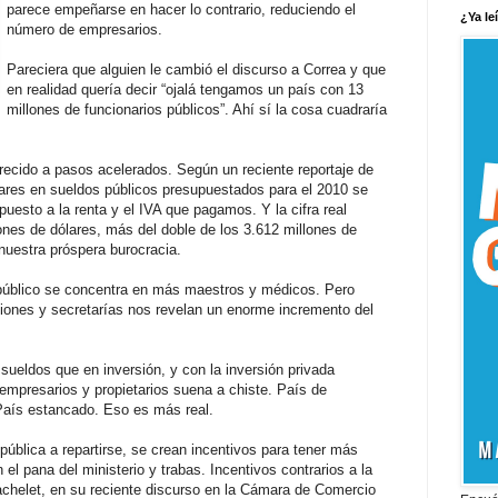
parece empeñarse en hacer lo contrario, reduciendo el
¿Ya le
número de empresarios.
Pareciera que alguien le cambió el discurso a Correa y que
en realidad quería decir “ojalá tengamos un país con 13
millones de funcionarios públicos”. Ahí sí la cosa cuadraría
recido a pasos acelerados. Según un reciente reportaje de
ólares en sueldos públicos presupuestados para el 2010 se
esto a la renta y el IVA que pagamos. Y la cifra real
ones de dólares, más del doble de los 3.612 millones de
nuestra próspera burocracia.
o público se concentra en más maestros y médicos. Pero
uciones y secretarías nos revelan un enorme incremento del
ueldos que en inversión, y con la inversión privada
empresarios y propietarios suena a chiste. País de
País estancado. Eso es más real.
pública a repartirse, se crean incentivos para tener más
el pana del ministerio y trabas. Incentivos contrarios a la
chelet, en su reciente discurso en la Cámara de Comercio