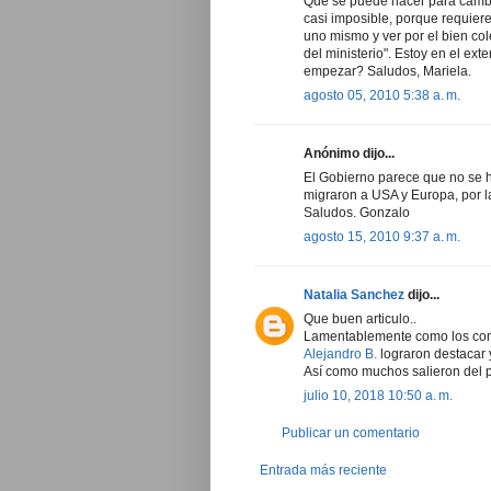
Que se puede hacer para cambia
casi imposible, porque requier
uno mismo y ver por el bien co
del ministerio". Estoy en el ext
empezar? Saludos, Mariela.
agosto 05, 2010 5:38 a. m.
Anónimo dijo...
El Gobierno parece que no se 
migraron a USA y Europa, por la
Saludos. Gonzalo
agosto 15, 2010 9:37 a. m.
Natalia Sanchez
dijo...
Que buen articulo..
Lamentablemente como los come
Alejandro B.
lograron destacar y
Así como muchos salieron del pa
julio 10, 2018 10:50 a. m.
Publicar un comentario
Entrada más reciente