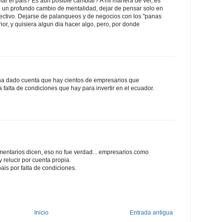
r el pais? Es aun posible cambiar? A mi manera de ver, es
e un profundo cambio de mentalidad, dejar de pensar solo en
lectivo. Dejarse de palanqueos y de negocios con los "panas
erior, y quisiera algun dia hacer algo, pero, por donde
ha dado cuenta que hay cientos de empresarios que
 falta de condiciones que hay para invertir en el ecuador.
ntarios dicen, eso no fue verdad... empresarios como
 relucir por cuenta propia.
is por falta de condiciones.
Inicio
Entrada antigua