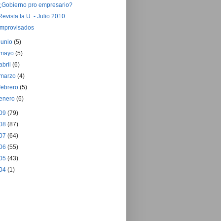
¿Gobierno pro empresario?
Revista la U. - Julio 2010
Improvisados
junio
(5)
mayo
(5)
abril
(6)
marzo
(4)
febrero
(5)
enero
(6)
09
(79)
08
(87)
07
(64)
06
(55)
05
(43)
04
(1)