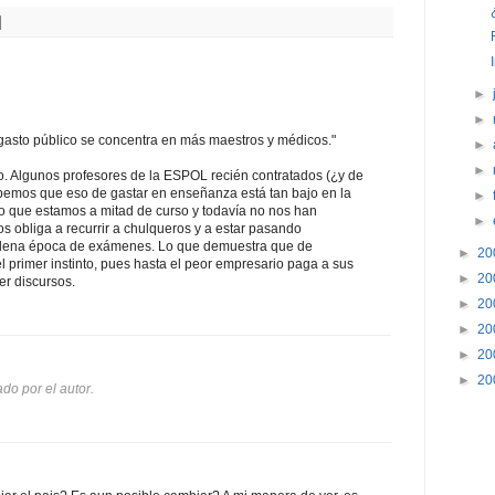
►
►
l gasto público se concentra en más maestros y médicos."
►
►
mo. Algunos profesores de la ESPOL recién contratados (¿y de
bemos que eso de gastar en enseñanza está tan bajo en la
►
rno que estamos a mitad de curso y todavía no nos han
►
s obliga a recurrir a chulqueros y a estar pasando
lena época de exámenes. Lo que demuestra que de
►
20
l primer instinto, pues hasta el peor empresario paga a sus
►
20
er discursos.
►
20
►
20
►
20
►
20
do por el autor.