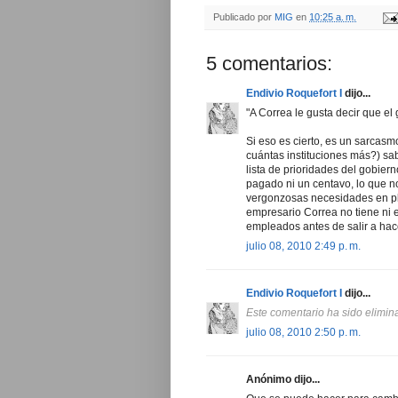
Publicado por
MIG
en
10:25 a. m.
5 comentarios:
Endivio Roquefort I
dijo...
"A Correa le gusta decir que e
Si eso es cierto, es un sarcas
cuántas instituciones más?) sa
lista de prioridades del gobie
pagado ni un centavo, lo que no
vergonzosas necesidades en p
empresario Correa no tiene ni e
empleados antes de salir a hac
julio 08, 2010 2:49 p. m.
Endivio Roquefort I
dijo...
Este comentario ha sido elimina
julio 08, 2010 2:50 p. m.
Anónimo dijo...