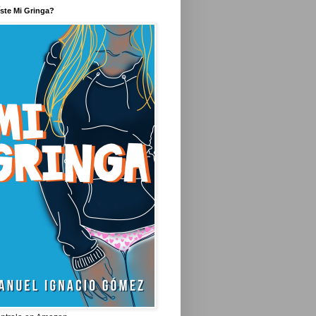
íste Mi Gringa?