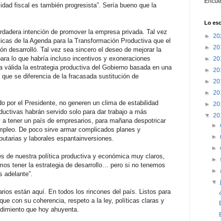
Encué
lidad fiscal es también progresista”. Sería bueno que la
Lo esc
erdadera intención de promover la empresa privada. Tal vez
►
20
ticas de la Agenda para la Transformación Productiva que el
►
20
ón desarrolló. Tal vez sea sincero el deseo de mejorar la
 para lo que habría incluso incentivos y exoneraciones
►
20
 válida la estrategia productiva del Gobierno basada en una
►
20
” que se diferencia de la fracasada sustitución de
►
20
►
20
 por el Presidente, no generen un clima de estabilidad
►
20
uctivas habrán servido solo para dar trabajo a más
▼
20
y a tener un país de empresarios, para mañana despotricar
►
mpleo. De poco sirve armar complicados planes y
►
ibutarias y laborales espantainversiones.
►
res de nuestra política productiva y económica muy claros,
►
emos tener la estrategia de desarrollo… pero si no tenemos
►
 adelante”.
▼
rios están aquí. En todos los rincones del país. Listos para
 que con su coherencia, respeto a la ley, políticas claras y
endimiento que hoy ahuyenta.