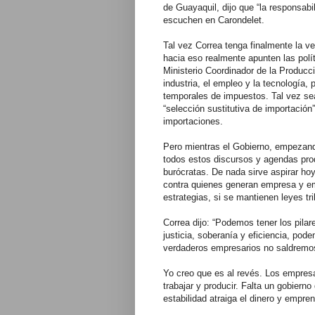
de Guayaquil, dijo que “la responsabi
escuchen en Carondelet.
Tal vez Correa tenga finalmente la v
hacia eso realmente apunten las polí
Ministerio Coordinador de la Producci
industria, el empleo y la tecnología,
temporales de impuestos. Tal vez sea
“selección sustitutiva de importación
importaciones.
Pero mientras el Gobierno, empezando
todos estos discursos y agendas prod
burócratas. De nada sirve aspirar ho
contra quienes generan empresa y e
estrategias, si se mantienen leyes tr
Correa dijo: “Podemos tener los pila
justicia, soberanía y eficiencia, pod
verdaderos empresarios no saldremos
Yo creo que es al revés. Los empresa
trabajar y producir. Falta un gobierno
estabilidad atraiga el dinero y empr