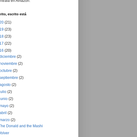
ntrala en Amazon.
rito, escrito está
20
(21)
19
(23)
18
(23)
17
(22)
16
(20)
diciembre
(2)
noviembre
(2)
octubre
(2)
septiembre
(2)
agosto
(2)
julio
(2)
junio
(2)
mayo
(2)
abril
(2)
marzo
(2)
The Donald and the Mashi
Volver