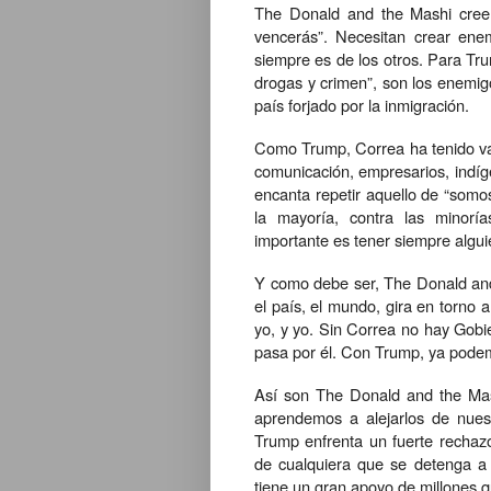
The Donald and the Mashi creen
vencerás”. Necesitan crear ene
siempre es de los otros. Para Tru
drogas y crimen”, son los enemig
país forjado por la inmigración.
Como Trump, Correa ha tenido va
comunicación, empresarios, indíg
encanta repetir aquello de “somo
la mayoría, contra las minoría
importante es tener siempre alguie
Y como debe ser, The Donald and 
el país, el mundo, gira en torno a e
yo, y yo. Sin Correa no hay Gobi
pasa por él. Con Trump, ya podem
Así son The Donald and the Mash
aprendemos a alejarlos de nuest
Trump enfrenta un fuerte rechaz
de cualquiera que se detenga a 
tiene un gran apoyo de millones q