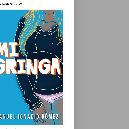
íste Mi Gringa?