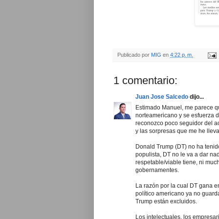
Publicado por
MIG
en
4:22 p. m.
1 comentario:
Juan Jose Salcedo
dijo...
Estimado Manuel, me parece qu
norteamericano y se esfuerza 
reconozco poco seguidor del a
y las sorpresas que me he llev
Donald Trump (DT) no ha tenido 
populista, DT no le va a dar na
respetable/viable tiene, ni muc
gobernamentes.
La razón por la cual DT gana e
político americano ya no guard
Trump están excluidos.
Los intelectuales, los empresar