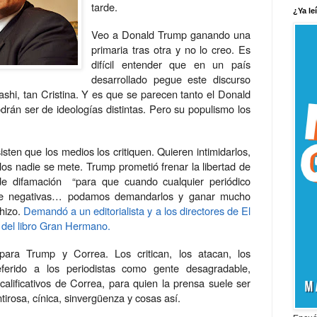
tarde.
¿Ya le
Veo a Donald Trump ganando una
primaria tras otra y no lo creo. Es
difícil entender que en un país
desarrollado pegue este discurso
ashi, tan Cristina. Y es que se parecen tanto el Donald
drán ser de ideologías distintas. Pero su populismo los
ten que los medios los critiquen. Quieren intimidarlos,
llos nadie se mete. Trump prometió frenar la libertad de
de difamación
“para que cuando cualquier periódico
ente negativas… podamos demandarlos y ganar mucho
 hizo.
Demandó a un editorialista y a los directores de El
del libro Gran Hermano.
ara Trump y Correa. Los critican, los atacan, los
erido a los periodistas como gente desagradable,
 calificativos de Correa, para quien la prensa suele ser
tirosa, cínica, sinvergüenza y cosas así.