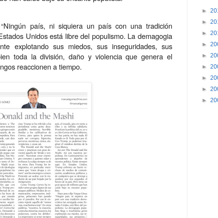
►
20
►
20
“Ningún país, ni siquiera un país con una tradición
►
20
Estados Unidos está libre del populismo. La demagogia
ente explotando sus miedos, sus inseguridades, sus
►
20
n toda la división, daño y violencia que genera el
►
20
ngos reaccionen a tiempo.
►
20
►
20
►
20
►
20