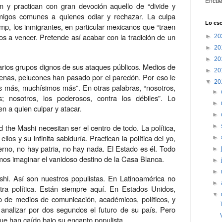
Encué
 y practican con gran devoción aquello de “divide y
migos comunes a quienes odiar y rechazar. La culpa
Lo esc
mp, los inmigrantes, en particular mexicanos que “traen
os a vencer. Pretende así acabar con la tradición de un
►
20
►
20
►
20
rios grupos dignos de sus ataques públicos. Medios de
►
20
enas, pelucones han pasado por el paredón. Por eso le
▼
20
s más, muchísimos más”. En otras palabras, “nosotros,
►
s; nosotros, los poderosos, contra los débiles”. Lo
►
n a quien culpar y atacar.
►
the Mashi necesitan ser el centro de todo. La política,
►
llos y su infinita sabiduría. Practican la política del yo,
►
erno, no hay patria, no hay nada. El Estado es él. Todo
►
os imaginar el vanidoso destino de la Casa Blanca.
►
►
i. Así son nuestros populistas. En Latinoamérica no
►
ra política. Están siempre aquí. En Estados Unidos,
▼
o de medios de comunicación, académicos, políticos, y
analizar por dos segundos el futuro de su país. Pero
ue han caído bajo su encanto populista.