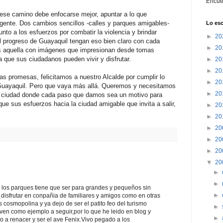
Encué
ese camino debe enfocarse mejor, apuntar a lo que
gente. Dos cambios sencillos -calles y parques amigables-
Lo esc
unto a los esfuerzos por combatir la violencia y brindar
►
20
l progreso de Guayaquil tengan eso bien claro con cada
►
20
s aquella con imágenes que impresionan desde tomas
 que sus ciudadanos pueden vivir y disfrutar.
►
20
►
20
as promesas, felicitamos a nuestro Alcalde por cumplir lo
►
20
 Guayaquil. Pero que vaya más allá. Queremos y necesitamos
►
20
una ciudad donde cada paso que damos sea un motivo para
que sus esfuerzos hacia la ciudad amigable que invita a salir,
►
20
►
20
►
20
►
20
►
20
▼
20
►
►
o los parques tiene que ser para grandes y pequeños sin
►
 disfrutar en conpañia de familiares y amigos como en otras
cosmopolina y ya dejo de ser el patito feo del turismo
►
ven como ejemplo a seguir,por lo que he leido en blog y
►
o a renacer y ser el ave Fenix.Vivo pegado a los