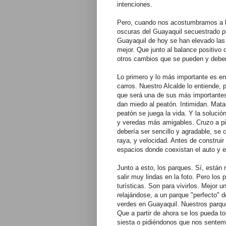
intenciones.
Pero, cuando nos acostumbramos a l
oscuras del Guayaquil secuestrado 
Guayaquil de hoy se han elevado la
mejor. Que junto al balance positivo
otros cambios que se pueden y deben
Lo primero y lo más importante es en
carros. Nuestro Alcalde lo entiende,
que será una de sus más importantes 
dan miedo al peatón. Intimidan. Mata
peatón se juega la vida. Y la soluci
y veredas más amigables. Cruzo a pie
debería ser sencillo y agradable, se 
raya, y velocidad. Antes de construi
espacios donde coexistan el auto y el
Junto a esto, los parques. Sí, están
salir muy lindas en la foto. Pero lo
turísticas. Son para vivirlos. Mejor 
relajándose, a un parque "perfecto" 
verdes en Guayaquil. Nuestros parque
Que a partir de ahora se los pueda toc
siesta o pidiéndonos que nos sentem