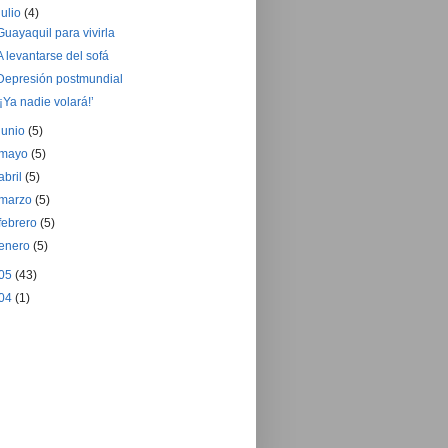
julio
(4)
Guayaquil para vivirla
A levantarse del sofá
Depresión postmundial
‘¡Ya nadie volará!’
junio
(5)
mayo
(5)
abril
(5)
marzo
(5)
febrero
(5)
enero
(5)
05
(43)
04
(1)