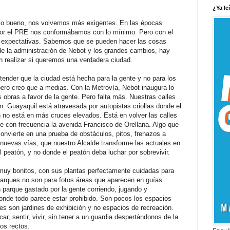
¿Ya le
o bueno, nos volvemos más exigentes. En las épocas
por el PRE nos conformábamos con lo mínimo. Pero con el
s expectativas. Sabemos que se pueden hacer las cosas
 de la administración de Nebot y los grandes cambios, hay
 realizar si queremos una verdadera ciudad.
tender que la ciudad está hecha para la gente y no para los
 pero creo que a medias. Con la Metrovía, Nebot inaugura lo
obras a favor de la gente. Pero falta más. Nuestras calles
n. Guayaquil está atravesada por autopistas criollas donde el
ón no está en más cruces elevados. Está en volver las calles
 con frecuencia la avenida Francisco de Orellana. Algo que
convierte en una prueba de obstáculos, pitos, frenazos a
r nuevas vías, que nuestro Alcalde transforme las actuales en
 peatón, y no donde el peatón deba luchar por sobrevivir.
 muy bonitos, con sus plantas perfectamente cuidadas para
s parques no son para fotos áreas que aparecen en guías
un parque gastado por la gente corriendo, jugando y
donde todo parece estar prohibido. Son pocos los espacios
s son jardines de exhibición y no espacios de recreación.
ar, sentir, vivir, sin tener a un guardia despertándonos de la
os rectos.