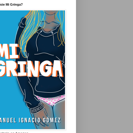
íste Mi Gringa?