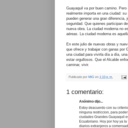
Guayaquil va por buen camino. Pero 
realmente importa en una ciudad: su 
pueden generar una gran diferencia, j
seguridad. Que quienes participan de
nueva obra. La ciudad moderna no e
aéreas. La ciudad moderna es aquella
En este julio de nuevas obras y nuev
que ofrece y trabajar con ganas por
una ciudad para vivirla día a día, 
estar orgullosos. Que el Alcalde enfo
caminar, vivir.
Publicado por
MIG
en
1:10 p. m.
1 comentario:
Anónimo dijo...
Estoy deacuerdo con su criteri
ninguna restriccion, para poder
ciudades Grandes Guayaquil es 
Ecuatoriano. Hoy por hoy ya la 
diarios extranjeros a comensad