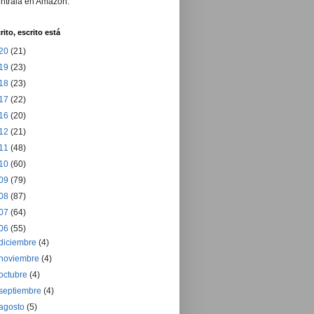
ntrala en Amazon.
rito, escrito está
20
(21)
19
(23)
18
(23)
17
(22)
16
(20)
12
(21)
11
(48)
10
(60)
09
(79)
08
(87)
07
(64)
06
(55)
diciembre
(4)
noviembre
(4)
octubre
(4)
septiembre
(4)
agosto
(5)