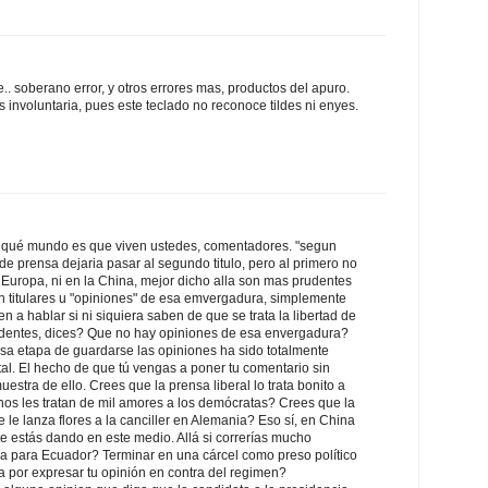
e.. soberano error, y otros errores mas, productos del apuro.
es involuntaria, pues este teclado no reconoce tildes ni enyes.
 qué mundo es que viven ustedes, comentadores. "segun
 de prensa dejaria pasar al segundo titulo, pero al primero no
 Europa, ni en la China, mejor dicho alla son mas prudentes
an titulares u "opiniones" de esa emvergadura, simplemente
n a hablar si ni siquiera saben de que se trata la libertad de
rudentes, dices? Que no hay opiniones de esa envergadura?
sa etapa de guardarse las opiniones ha sido totalmente
l. El hecho de que tú vengas a poner tu comentario sin
estra de ello. Crees que la prensa liberal lo trata bonito a
os les tratan de mil amores a los demócratas? Crees que la
le lanza flores a la canciller en Alemania? Eso sí, en China
 te estás dando en este medio. Allá si correrías mucho
ría para Ecuador? Terminar en una cárcel como preso político
por expresar tu opinión en contra del regimen?