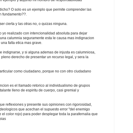
 un ejemplo y adjunto mi nombro de responsabilidad
 dicho? O solo es un ejemplo que permite comprender las
sin fundamento??.
er cierta y las otras no, o quizas ninguna.
lo yo realizado con intencionalidad absoluta para dejar
s una calumnia seguramente esta le causa mas indignacion
una falta etica mas grave.
de indignarse, y si alguna ademas de injusta es calumniosa,
 pleno derecho de presentar un recurso legal, y sera la
articular como ciudadano, porque no con otro ciudadano
cion es el llamado retorico al individualismo de grupos
talante lleno de espiritu de cuerpo, casi gremial y
que reflexiones y presente sus opiniones con rigorosidad,
 ideologicos que acechan el supuesto error "del enemigo
le el color rojo) para poder desplegar toda la parafernalia que
pias