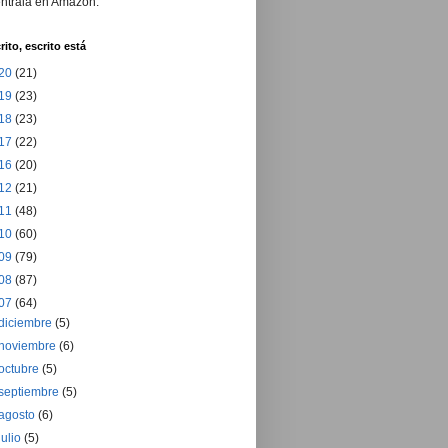
ntrala en Amazon.
rito, escrito está
20
(21)
19
(23)
18
(23)
17
(22)
16
(20)
12
(21)
11
(48)
10
(60)
09
(79)
08
(87)
07
(64)
diciembre
(5)
noviembre
(6)
octubre
(5)
septiembre
(5)
agosto
(6)
julio
(5)