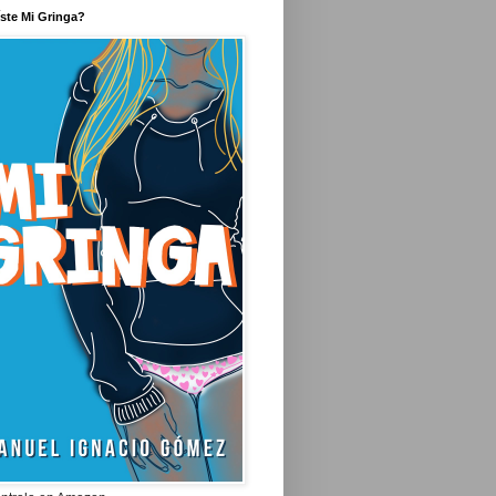
íste Mi Gringa?