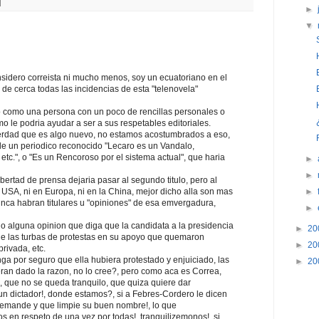
►
▼
sidero correista ni mucho menos, soy un ecuatoriano en el
de cerca todas las incidencias de esta "telenovela"
o como una persona con un poco de rencillas personales o
omo le podria ayudar a ser a sus respetables editoriales.
 verdad que es algo nuevo, no estamos acostumbrados a eso,
l de un periodico reconocido "Lecaro es un Vandalo,
 etc.", o "Es un Rencoroso por el sistema actual", que haria
►
►
ibertad de prensa dejaria pasar al segundo titulo, pero al
 USA, ni en Europa, ni en la China, mejor dicho alla son mas
►
unca habran titulares u "opiniones" de esa emvergadura,
►
o alguna opinion que diga que la candidata a la presidencia
►
20
de las turbas de protestas en su apoyo que quemaron
►
20
rivada, etc.
nga por seguro que ella hubiera protestado y enjuiciado, las
►
20
eran dado la razon, no lo cree?, pero como aca es Correa,
 que no se queda tranquilo, que quiza quiere dar
n dictador!, donde estamos?, si a Febres-Cordero le dicen
 demande y que limpie su buen nombre!, lo que
s en respeto de una vez por todas!, tranquilizemonos!, si