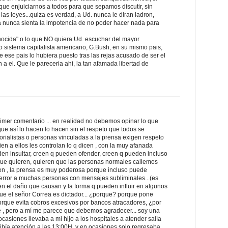
ue enjuiciarnos a todos para que sepamos discutir, sin
las leyes...quiza es verdad, a Ud. nunca le diran ladron,
za nunca sienta la impotencia de no poder hacer nada para
genocida" o lo que NO quiera Ud. escuchar del mayor
o sistema capitalista americano, G.Bush, en su mismo pais,
e ese pais lo hubiera puesto tras las rejas acusado de ser el
 a el. Que le pareceria ahi, la tan afamada libertad de
imer comentario ... en realidad no debemos opinar lo que
que así lo hacen lo hacen sin el respeto que todos se
torialistas o personas vinculadas a la prensa exigen respeto
ien a ellos les controlan lo q dicen , con la muy afanada
den insultar, creen q pueden ofender, creen q pueden incluso
 que quieren, quieren que las personas normales callemos
en , la prensa es muy poderosa porque incluso puede
al error a muchas personas con mensajes subliminales...(es
en el daño que causan y la forma q pueden influir en algunos
ue el señor Correa es dictador... ¿porque? porque pone
orque evita cobros excesivos por bancos atracadores, ¿por
e , pero a mí me parece que debemos agradecer... soy una
siones llevaba a mi hijo a los hospitales a atender salía
cibía atención a las 13:00H. y en ocasiones solo regresaba