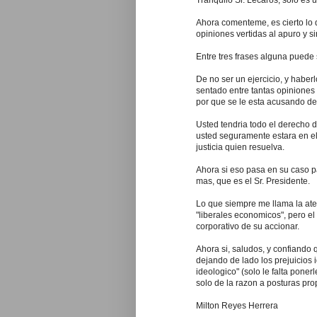
Tranquilo Sr. Lecaros, solo es
Ahora comenteme, es cierto lo
opiniones vertidas al apuro y 
Entre tres frases alguna puede s
De no ser un ejercicio, y haber
sentado entre tantas opinione
por que se le esta acusando de 
Usted tendria todo el derecho 
usted seguramente estara en el
justicia quien resuelva.
Ahora si eso pasa en su caso p
mas, que es el Sr. Presidente.
Lo que siempre me llama la aten
"liberales economicos", pero el 
corporativo de su accionar.
Ahora si, saludos, y confiando 
dejando de lado los prejuicios
ideologico" (solo le falta poner
solo de la razon a posturas pro
Milton Reyes Herrera