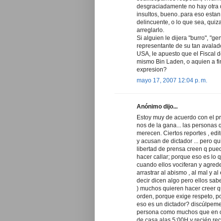
desgraciadamente no hay otra q
insultos, bueno..para eso estan 
delincuente, o lo que sea, qui
arreglarlo.
Si alguien le dijera "burro", "
representante de su tan avalad
USA, le apuesto que el Fiscal d
mismo Bin Laden, o aquien a fin
expresion?
mayo 17, 2007 12:04 p. m.
Anónimo dijo...
Estoy muy de acuerdo con el pr
nos de la gana... las personas 
merecen. Ciertos reportes , edi
y acusan de dictador ... pero qu
libertad de prensa creen q pue
hacer callar; porque eso es lo
cuando ellos vociferan y agred
arrastrar al abismo , al mal y 
decir dicen algo pero ellos sab
) muchos quieren hacer creer q
orden, porque exige respeto, p
eso es un dictador? discúlpem
persona como muchos que en oca
de casa alas 5:00H y recién re