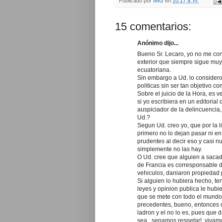
Publicado por
MIG
en
10:17 a. m.
15 comentarios:
Anónimo dijo...
Bueno Sr. Lecaro, yo no me con
exterior que siempre sigue muy 
ecuatoriana.
Sin embargo a Ud. lo consider
politicas sin ser tan objetivo c
Sobre el juicio de la Hora, es
si yo escribiera en un editoria
auspiciador de la delincuencia,
Ud.?
Segun Ud. creo yo, que por la l
primero no lo dejan pasar ni en
prudentes al decir eso y casi n
simplemente no las hay.
O Ud. cree que alguien a sacad
de Francia es corresponsable 
vehiculos, daniaron propiedad p
Si alguien lo hubiera hecho, te
leyes y opinion publica le hubi
que se mete con todo el mundo,
precedentes, bueno, entonces u
ladron y el no lo es, pues que
sea...sepamos respetar!, vivamo