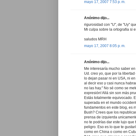
mayo 17, 2007 7:53 p. m.
Anónimo dijo...
rigurosidad con "U", de "Uy" qu
Mi culpa sobre la ortografia si 
saludos MRH
mayo 17, 2007 8:05 p. m.
Anónimo dijo...
Me interesaría mucho saber en
Ud. creo yo, que por la libertad
lo dejan pasar ni en USA, ni en
al decir eso y casi nunca habr
no las hay." No sé como se mete
expresión! Allá sin son más p
Estás totalmente equivocado. E
superada en el mundo occidenta
fundamentos en este blog, es mu
Bush? Crees que los republican
prensa de izquierda unicamente 
no te podrías dar este lujo que
peligro. Eso es lo que te gusta
como en China o como en Cuba 