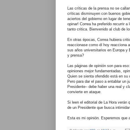
Las críticas de la prensa no se calla
críticas disminuyen con buenos gobi
aciertos del gobierno en lugar de te
opinar! Correa ha preferido recurrir 
tanto critica. Bienvenido al club de l
En otras épocas, Correa hubiera crit
reaccionase como él hoy reacciona a
sus años universitarios en Europa y 
y prensa?
Las páginas de opinión son para eso
opiniones mejor fundamentadas, opini
Quien se sienta ofendido está en su 
Pero para dar el paso a entablar un 
Presidente– debe haber una real y cl
convierte en ataque.
Si leen el editorial de La Hora verán 
de un Presidente que busca intimidar
Esta es mi opinión. Esperemos que a