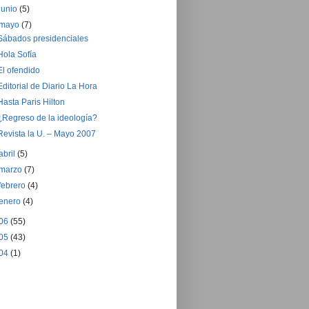
junio
(5)
mayo
(7)
Sábados presidenciales
Hola Sofía
El ofendido
Editorial de Diario La Hora
Hasta Paris Hilton
¿Regreso de la ideología?
Revista la U. – Mayo 2007
abril
(5)
marzo
(7)
febrero
(4)
enero
(4)
06
(55)
05
(43)
04
(1)