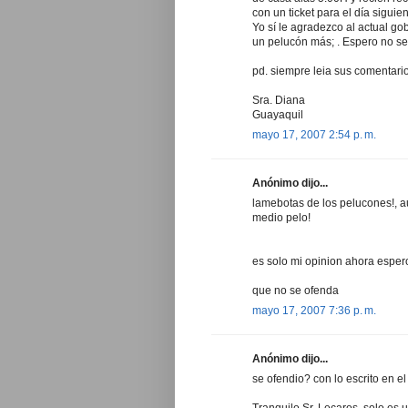
con un ticket para el día sigui
Yo sí le agradezco al actual gob
un pelucón más; . Espero no se 
pd. siempre leia sus comentario
Sra. Diana
Guayaquil
mayo 17, 2007 2:54 p. m.
Anónimo dijo...
lamebotas de los pelucones!, a
medio pelo!
es solo mi opinion ahora espero
que no se ofenda
mayo 17, 2007 7:36 p. m.
Anónimo dijo...
se ofendio? con lo escrito en e