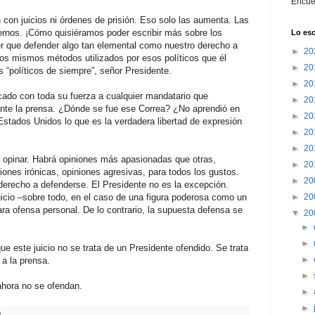
Encué
n con juicios ni órdenes de prisión. Eso solo las aumenta. Las
ernos. ¡Cómo quisiéramos poder escribir más sobre los
Lo esc
ner que defender algo tan elemental como nuestro derecho a
►
20
a los mismos métodos utilizados por esos políticos que él
►
20
os “políticos de siempre”, señor Presidente.
►
20
icado con toda su fuerza a cualquier mandatario que
►
20
nte la prensa. ¿Dónde se fue ese Correa? ¿No aprendió en
►
20
Estados Unidos lo que es la verdadera libertad de expresión
►
20
►
20
: opinar. Habrá opiniones más apasionadas que otras,
►
20
ones irónicas, opiniones agresivas, para todos los gustos.
►
20
derecho a defenderse. El Presidente no es la excepción.
juicio –sobre todo, en el caso de una figura poderosa como un
►
20
ara ofensa personal. De lo contrario, la supuesta defensa se
▼
20
►
►
que este juicio no se trata de un Presidente ofendido. Se trata
►
 a la prensa.
►
hora no se ofendan.
►
►