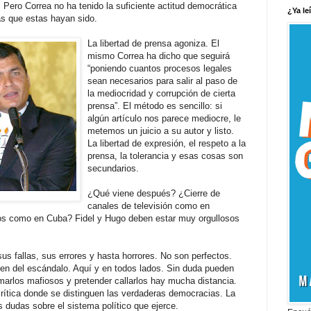
 Pero Correa no ha tenido la suficiente actitud democrática
¿Ya le
as que estas hayan sido.
La libertad de prensa agoniza. El
mismo Correa ha dicho que seguirá
“poniendo cuantos procesos legales
sean necesarios para salir al paso de
la mediocridad y corrupción de cierta
prensa”. El método es sencillo: si
algún artículo nos parece mediocre, le
metemos un juicio a su autor y listo.
La libertad de expresión, el respeto a la
prensa, la tolerancia y esas cosas son
secundarios.
¿Qué viene después? ¿Cierre de
canales de televisión como en
os como en Cuba? Fidel y Hugo deben estar muy orgullosos
s fallas, sus errores y hasta horrores. No son perfectos.
en del escándalo. Aquí y en todos lados. Sin duda pueden
amarlos mafiosos y pretender callarlos hay mucha distancia.
crítica donde se distinguen las verdaderas democracias. La
 dudas sobre el sistema político que ejerce.