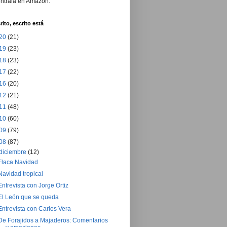
ntrala en Amazon.
rito, escrito está
20
(21)
19
(23)
18
(23)
17
(22)
16
(20)
12
(21)
11
(48)
10
(60)
09
(79)
08
(87)
diciembre
(12)
Flaca Navidad
Navidad tropical
Entrevista con Jorge Ortiz
El León que se queda
Entrevista con Carlos Vera
De Forajidos a Majaderos: Comentarios