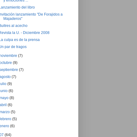
y emociones ...
Lanzamiento del libro
Invitación lanzamiento "De Forajidos a
Majaderos"
Buitres al acecho
Revista la U. - Diciembre 2008
La culpa es de la prensa
Un par de tragos
noviembre
(7)
octubre
(9)
septiembre
(7)
agosto
(7)
julio
(9)
junio
(6)
mayo
(8)
abril
(6)
marzo
(5)
febrero
(5)
enero
(6)
07
(64)