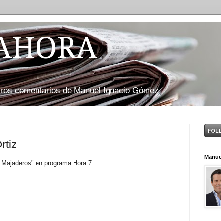
 AHORA
otros comentarios de Manuel Ignacio Gómez
rtiz
Manue
a Majaderos" en programa Hora 7.