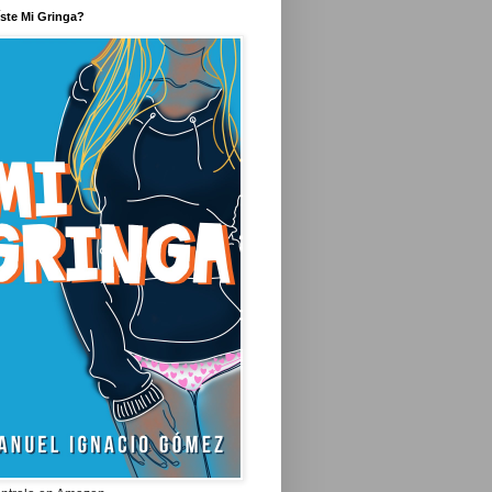
íste Mi Gringa?