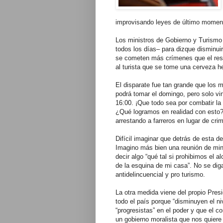
improvisando leyes de último momen
Los ministros de Gobierno y Turismo 
todos los días– para dizque disminui
se cometen más crímenes que el res
al turista que se tome una cerveza h
El disparate fue tan grande que los mi
podrá tomar el domingo, pero solo vi
16:00. ¡Que todo sea por combatir la
¿Qué logramos en realidad con esto? 
arrestando a farreros en lugar de crim
Difícil imaginar que detrás de esta d
Imagino más bien una reunión de mini
decir algo “qué tal si prohibimos el a
de la esquina de mi casa”. No se dig
antidelincuencial y pro turismo.
La otra medida viene del propio Presi
todo el país porque “disminuyen el n
“progresistas” en el poder y que el c
un gobierno moralista que nos quiere 