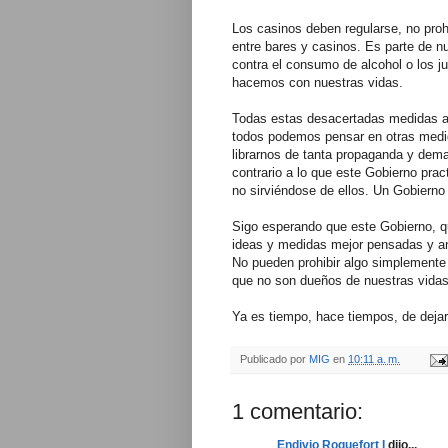
Los casinos deben regularse, no proh
entre bares y casinos. Es parte de n
contra el consumo de alcohol o los ju
hacemos con nuestras vidas.
Todas estas desacertadas medidas ap
todos podemos pensar en otras medida
librarnos de tanta propaganda y dema
contrario a lo que este Gobierno prac
no sirviéndose de ellos. Un Gobierno 
Sigo esperando que este Gobierno, 
ideas y medidas mejor pensadas y an
No pueden prohibir algo simplemente
que no son dueños de nuestras vidas.
Ya es tiempo, hace tiempos, de dejar
Publicado por
MIG
en
10:11 a. m.
1 comentario:
Endivio Roquefort I
dijo...