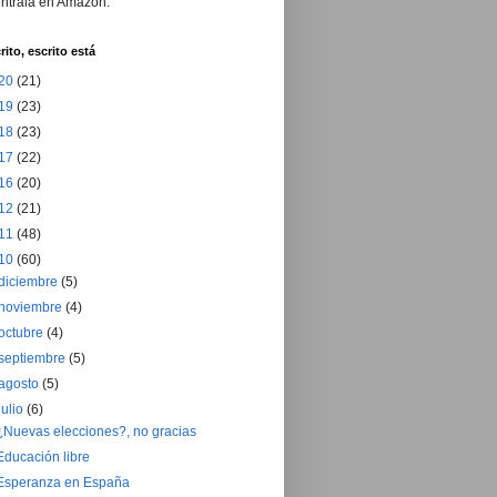
ntrala en Amazon.
rito, escrito está
20
(21)
19
(23)
18
(23)
17
(22)
16
(20)
12
(21)
11
(48)
10
(60)
diciembre
(5)
noviembre
(4)
octubre
(4)
septiembre
(5)
agosto
(5)
julio
(6)
¿Nuevas elecciones?, no gracias
Educación libre
Esperanza en España