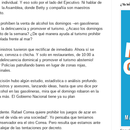
individual. Y eso solo por el lado del Ejecutivo. Ni hablar de
¿Ya le
la Asamblea, donde Betty y compañía son maestros
to.
prohíben la venta de alcohol los domingos –en gasolineras
r la delincuencia y promover el turismo. ¿Acaso los domingos
to de la semana? ¿De qué manera ayuda al turismo prohibir
elada frente al mar?
nistros tuvieron que rectificar de inmediato. Ahora sí se
no, cerveza o chicha. Y solo en restaurantes, de 10:00 a
 delincuencia dominical y promover el turismo abstemio!
Policías patrullando bares en lugar de zonas rojas,
inales.
ecisión hubo algún estudio, estadística o análisis profundo.
stros y asesores, lanzando ideas, hasta que uno dice por
lcohol en las gasolineras, mira que el domingo robaron en la
a más. El Gobierno Nacional tiene ya su plan
dente. Rafael Correa quiere prohibir los juegos de azar en
ivel de vida en una sociedad”. Yo pensaba que teníamos
onservador era el otro Correa. Pero resulta que estamos ante
alejar de las tentaciones por decreto.