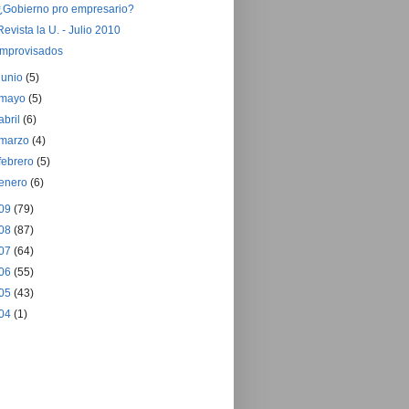
¿Gobierno pro empresario?
Revista la U. - Julio 2010
Improvisados
junio
(5)
mayo
(5)
abril
(6)
marzo
(4)
febrero
(5)
enero
(6)
09
(79)
08
(87)
07
(64)
06
(55)
05
(43)
04
(1)