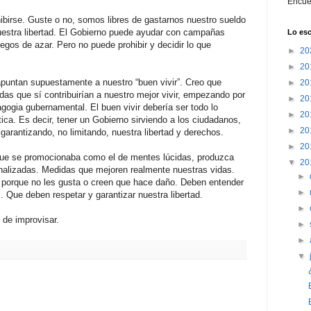
Encué
ibirse. Guste o no, somos libres de gastarnos nuestro sueldo
uestra libertad. El Gobierno puede ayudar con campañas
Lo esc
egos de azar. Pero no puede prohibir y decidir lo que
►
20
►
20
untan supuestamente a nuestro “buen vivir”. Creo que
►
20
s que sí contribuirían a nuestro mejor vivir, empezando por
►
20
gogia gubernamental. El buen vivir debería ser todo lo
►
20
tica. Es decir, tener un Gobierno sirviendo a los ciudadanos,
►
20
garantizando, no limitando, nuestra libertad y derechos.
►
20
que se promocionaba como el de mentes lúcidas, produzca
▼
20
alizadas. Medidas que mejoren realmente nuestras vidas.
►
 porque no les gusta o creen que hace daño. Deben entender
►
 Que deben respetar y garantizar nuestra libertad.
►
 de improvisar.
►
►
▼