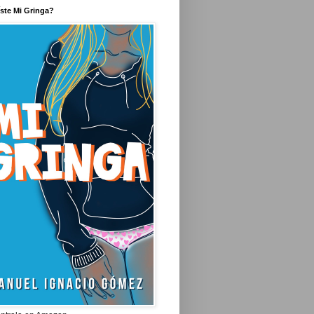
íste Mi Gringa?