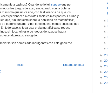
únicamente a casinos? Cuando yo lo leí,
supuse
que por
an todos los juegos de azar, empezando con la Lotería
 lo mismo que un casino, con la diferencia de que los
 veces pertenecen a estratos sociales más pobres. En uno y
uien dijo, "un impuesto sobre la debilidad en matemática",
►
o de pago voluntario, y por tanto mucho menos criticable que
►
 En todo caso, si toda esta orgía moralística se reduce
inos, sin tocar el resto de juegos de azar, se habrá
►
ubyace al pretexto escogido.
►
►
Universo son demasiado indulgentes con este gobierno.
►
►
20
►
20
Inicio
Entrada antigua
►
20
)
►
20
►
20
►
20