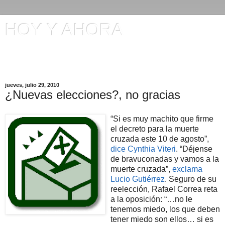
HOY Y AHORA
Artículos en El Universo y otros comentarios de Manuel
Ignacio Gómez
jueves, julio 29, 2010
¿Nuevas elecciones?, no gracias
“Si es muy machito que firme
el decreto para la muerte
cruzada este 10 de agosto”,
dice Cynthia Viteri
. “Déjense
de bravuconadas y vamos a la
muerte cruzada”,
exclama
Lucio Gutiérrez
. Seguro de su
reelección, Rafael Correa reta
a la oposición: “…no le
tenemos miedo, los que deben
tener miedo son ellos… si es