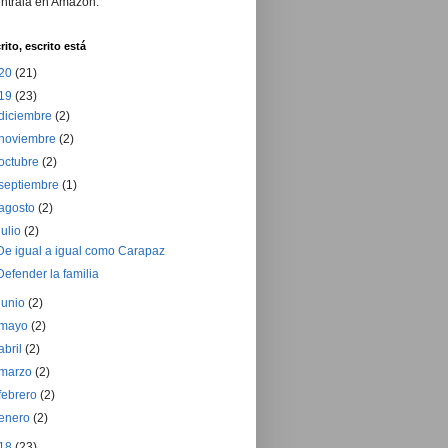
ntrala en Amazon.
rito, escrito está
20
(21)
19
(23)
diciembre
(2)
noviembre
(2)
octubre
(2)
septiembre
(1)
agosto
(2)
julio
(2)
De igual a igual como Carapaz
Defender la familia
junio
(2)
mayo
(2)
abril
(2)
marzo
(2)
febrero
(2)
enero
(2)
18
(23)