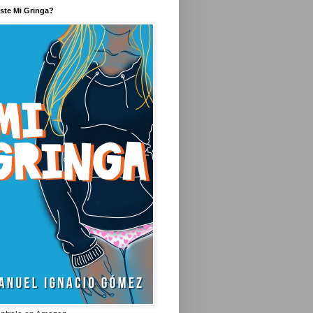
íste Mi Gringa?