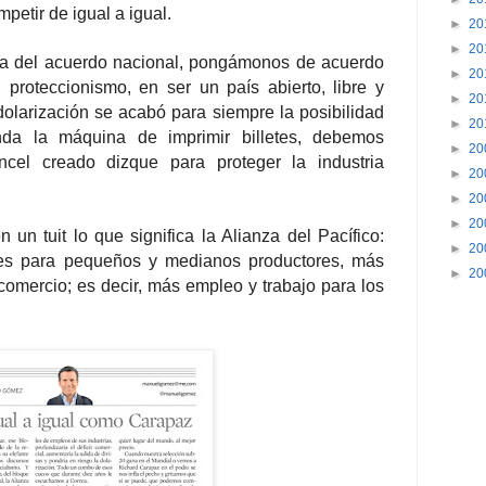
petir de igual a igual.
►
20
►
20
a del acuerdo nacional, pongámonos de acuerdo
►
20
 proteccionismo, en ser un país abierto, libre y
►
20
dolarización se acabó para siempre la posibilidad
►
20
da la máquina de imprimir billetes, debemos
►
20
ncel creado dizque para proteger la industria
►
20
►
20
►
20
un tuit lo que significa la Alianza del Pacífico:
►
20
les para pequeños y medianos productores, más
►
20
comercio; es decir, más empleo y trabajo para los