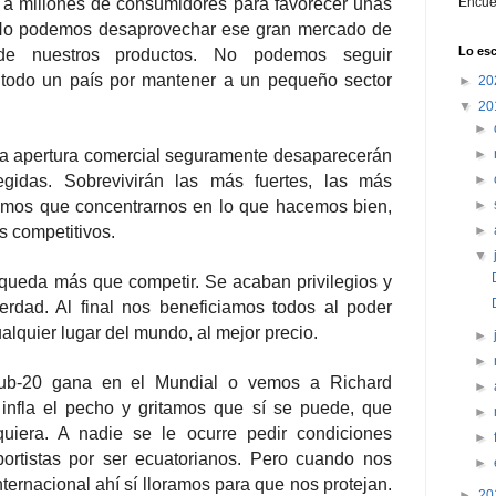
a millones de consumidores para favorecer unas
Encué
. No podemos desaprovechar ese gran mercado de
Lo esc
 de nuestros productos. No podemos seguir
 todo un país por mantener a un pequeño sector
►
20
▼
20
►
 la apertura comercial seguramente desaparecerán
►
gidas. Sobrevivirán las más fuertes, las más
►
emos que concentrarnos en lo que hacemos bien,
►
s competitivos.
►
▼
 queda más que competir. Se acaban privilegios y
erdad. Al final nos beneficiamos todos al poder
alquier lugar del mundo, al mejor precio.
►
►
sub-20 gana en el Mundial o vemos a Richard
►
infla el pecho y gritamos que sí se puede, que
►
uiera. A nadie se le ocurre pedir condiciones
►
ortistas por ser ecuatorianos. Pero cuando nos
►
ternacional ahí sí lloramos para que nos protejan.
►
20