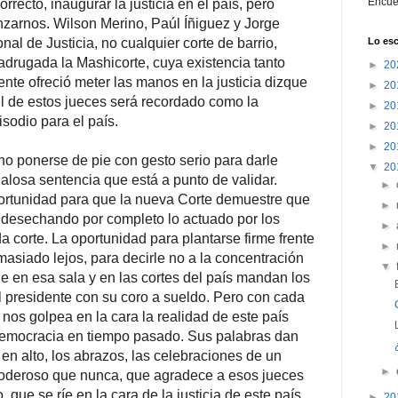
Encué
rrecto, inaugurar la justicia en el país, pero
nzarnos. Wilson Merino, Paúl Íñiguez y Jorge
al de Justicia, no cualquier corte de barrio,
Lo esc
adrugada la Mashicorte, cuya existencia tanto
►
20
nte ofreció meter las manos en la justicia dizque
►
20
el de estos jueces será recordado como la
►
20
isodio para el país.
►
20
►
20
ino ponerse de pie con gesto serio para darle
▼
20
losa sentencia que está a punto de validar.
►
ortunidad para que la nueva Corte demuestre que
►
desechando por completo lo actuado por los
►
a corte. La oportunidad para plantarse firme frente
►
asiado lejos, para decirle no a la concentración
▼
e en esa sala y en las cortes del país mandan los
el presidente con su coro a sueldo. Pero con cada
 nos golpea en la cara la realidad de este país
democracia en tiempo pasado. Sus palabras dan
 en alto, los abrazos, las celebraciones de un
►
oderoso que nunca, que agradece a esos jueces
 que se ríe en la cara de la justicia de este país.
►
20