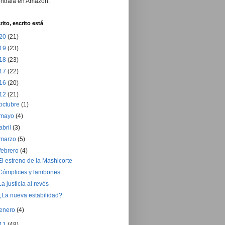
ntrala en Amazon.
rito, escrito está
20
(21)
19
(23)
18
(23)
17
(22)
16
(20)
12
(21)
octubre
(1)
mayo
(4)
abril
(3)
marzo
(5)
febrero
(4)
El estreno de la Mashicorte
Cómplices y lambones
La justicia al revés
¿La nueva estabilidad?
enero
(4)
11
(48)