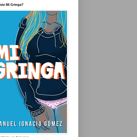
íste Mi Gringa?