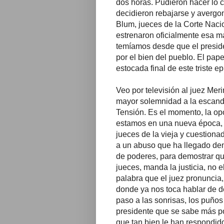
dos horas. Pudieron hacer lo co
decidieron rebajarse y avergo
Blum, jueces de la Corte Nacion
estrenaron oficialmente esa m
temíamos desde que el preside
por el bien del pueblo. El pap
estocada final de este triste ep
Veo por televisión al juez Mer
mayor solemnidad a la escanda
Tensión. Es el momento, la op
estamos en una nueva época, 
jueces de la vieja y cuestionad
a un abuso que ha llegado dem
de poderes, para demostrar qu
jueces, manda la justicia, no 
palabra que el juez pronuncia,
donde ya nos toca hablar de 
paso a las sonrisas, los puños
presidente que se sabe más p
que tan bien le han respondido,